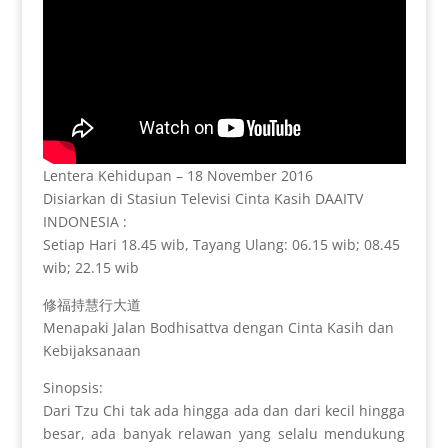
Lentera Kehidupan – 18 November 2016
Disiarkan di Stasiun Televisi Cinta Kasih DAAITV
INDONESIA :
Setiap Hari 18.45 wib, Tayang Ulang: 06.15 wib; 08.45
wib; 22.15 wib
修福持慧行大道
Menapaki Jalan Bodhisattva dengan Cinta Kasih dan
Kebijaksanaan
Sinopsis:
Dari Tzu Chi tak ada hingga ada dan dari kecil hingga
besar, ada banyak relawan yang selalu mendukung