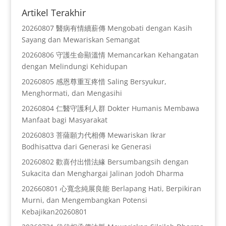
Artikel Terakhir
20260807 醫病有情續薪傳 Mengobati dengan Kasih
Sayang dan Mewariskan Semangat
20260806 守護生命顯溫情 Memancarkan Kehangatan
dengan Melindungi Kehidupan
20260805 感恩尊重互疼惜 Saling Bersyukur,
Menghormati, dan Mengasihi
20260804 仁醫守護利人群 Dokter Humanis Membawa
Manfaat bagi Masyarakat
20260803 菩薩願力代相傳 Mewariskan Ikrar
Bodhisattva dari Generasi ke Generasi
20260802 歡喜付出惜法緣 Bersumbangsih dengan
Sukacita dan Menghargai Jalinan Jodoh Dharma
202660801 心寬念純展良能 Berlapang Hati, Berpikiran
Murni, dan Mengembangkan Potensi
Kebajikan20260801