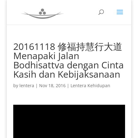
20161118 修福持慧行大道
Menapaki Jalan
Bodhisattva dengan Cinta
Kasih dan Kebijaksanaan
by
lentera
|
Nov 18, 2016
|
Lentera Kehidupan