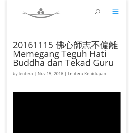
20161115 佛心師志不偏離
Memegang Teguh Hati
Buddha dan Tekad Guru
by
lentera
|
Nov 15, 2016
|
Lentera Kehidupan