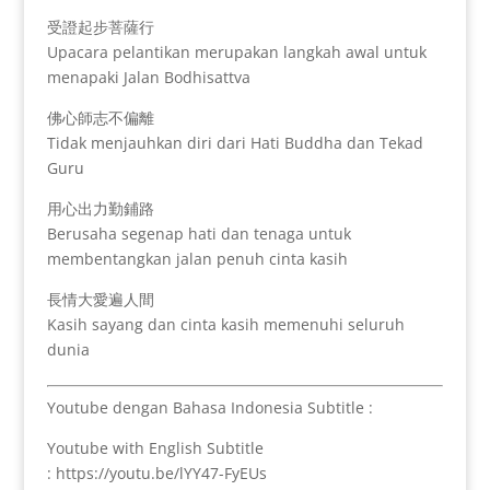
受證起步菩薩行
Upacara pelantikan merupakan langkah awal untuk
menapaki Jalan Bodhisattva
佛心師志不偏離
Tidak menjauhkan diri dari Hati Buddha dan Tekad
Guru
用心出力勤鋪路
Berusaha segenap hati dan tenaga untuk
membentangkan jalan penuh cinta kasih
長情大愛遍人間
Kasih sayang dan cinta kasih memenuhi seluruh
dunia
Youtube dengan Bahasa Indonesia Subtitle :
Youtube with English Subtitle
: https://youtu.be/lYY47-FyEUs