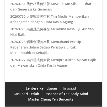
20260731 代代相承傳法脈 Mewariskan Silsilah Dharma
dari Generasi ke Generasi
20260730 大愛醫護暖杏林 Tim Medis Memberikan
Kehangatan dengan Cinta Kasih Agung
20260729 崇德感恩傳善念 Membina Rasa Syukur dan
Niat Baik
20260728 觸事會理善增長 Memahami Prinsip
Kebenaran dalam Setiap Peristiwa untuk
Menumbuhkan Kebajikan
20260727 奉行善法傳大愛 Mempraktikkan Ajaran Bajik
dan Mewariskan Cinta Kasih Agung
Lentera Kehidupan
Jingsi.id
Sanubari Teduh
Essence of The Body Mind
Master Cheng Yen Bercerita