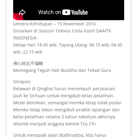
Lentera Kehidupan – 15 November 2016
Disiarkan di Stasiun Televisi Cinta Kasih DAAITV
INDONESIA :
Setiap Hari 18.45 wib, Tayang Ulang: 06.15 wib; 08.45
wib; 22.15 wib
佛心師志不偏離
Memegang Teguh Hati Buddha dan Tekad Guru
Sinopsis:
Relawan di Qinghai harus menempuh perjalanan
jauh ke Sichuan untuk mengikuti kelas pelatihan.
Meski demikian, semangat mereka tetap tidak pudar.
Mereka tetap tekun mengikuti praktik lapangan dan
kelas pelatihan selama 3 tahun sebelum akhirnya
dilantik menjadi anggota komite Tzu Chi.
Untuk menapaki Jalan Bodhisattva, kita harus