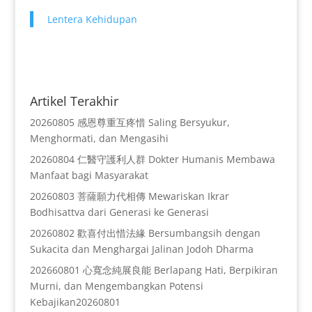
Lentera Kehidupan
Artikel Terakhir
20260805 感恩尊重互疼惜 Saling Bersyukur,
Menghormati, dan Mengasihi
20260804 仁醫守護利人群 Dokter Humanis Membawa
Manfaat bagi Masyarakat
20260803 菩薩願力代相傳 Mewariskan Ikrar
Bodhisattva dari Generasi ke Generasi
20260802 歡喜付出惜法緣 Bersumbangsih dengan
Sukacita dan Menghargai Jalinan Jodoh Dharma
202660801 心寬念純展良能 Berlapang Hati, Berpikiran
Murni, dan Mengembangkan Potensi
Kebajikan20260801