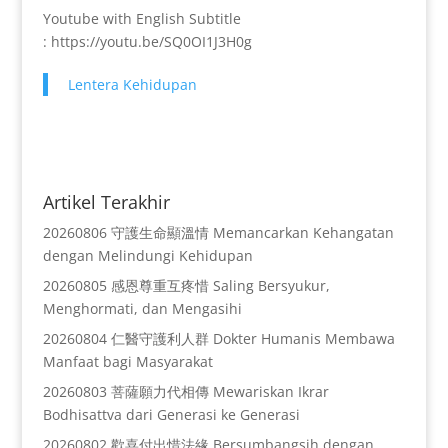
Youtube with English Subtitle
: https://youtu.be/SQ0OI1J3H0g
Lentera Kehidupan
Artikel Terakhir
20260806 守護生命顯溫情 Memancarkan Kehangatan
dengan Melindungi Kehidupan
20260805 感恩尊重互疼惜 Saling Bersyukur,
Menghormati, dan Mengasihi
20260804 仁醫守護利人群 Dokter Humanis Membawa
Manfaat bagi Masyarakat
20260803 菩薩願力代相傳 Mewariskan Ikrar
Bodhisattva dari Generasi ke Generasi
20260802 歡喜付出惜法緣 Bersumbangsih dengan