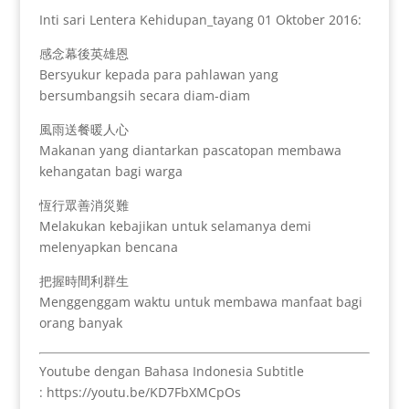
Inti sari Lentera Kehidupan_tayang 01 Oktober 2016:
感念幕後英雄恩
Bersyukur kepada para pahlawan yang
bersumbangsih secara diam-diam
風雨送餐暖人心
Makanan yang diantarkan pascatopan membawa
kehangatan bagi warga
恆行眾善消災難
Melakukan kebajikan untuk selamanya demi
melenyapkan bencana
把握時間利群生
Menggenggam waktu untuk membawa manfaat bagi
orang banyak
Youtube dengan Bahasa Indonesia Subtitle
: https://youtu.be/KD7FbXMCpOs