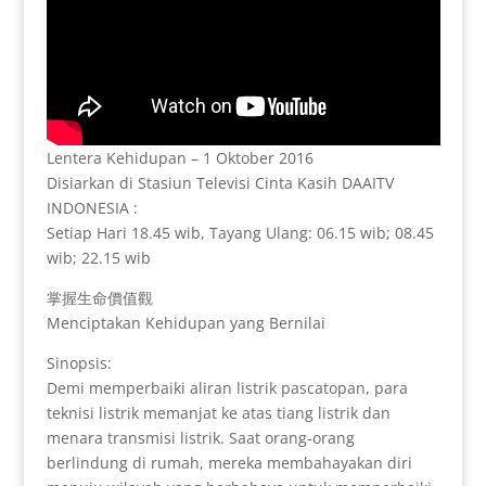
Lentera Kehidupan – 1 Oktober 2016
Disiarkan di Stasiun Televisi Cinta Kasih DAAITV
INDONESIA :
Setiap Hari 18.45 wib, Tayang Ulang: 06.15 wib; 08.45
wib; 22.15 wib
掌握生命價值觀
Menciptakan Kehidupan yang Bernilai
Sinopsis:
Demi memperbaiki aliran listrik pascatopan, para
teknisi listrik memanjat ke atas tiang listrik dan
menara transmisi listrik. Saat orang-orang
berlindung di rumah, mereka membahayakan diri