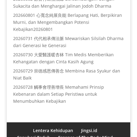
Sukacita dan Menghargai Jalinan Jodoh Dharma
202660801 心寬念純展良能 Berlapang Hati, Berpikiran
Murni, dan Mengembangkan Potensi
Kebajikan20260801
20260731 代代相承傳法脈 Mewariskan Silsilah Dharma
dari Generasi ke Generasi
20260730 大愛醫護暖杏林 Tim Medis Memberikan
Kehangatan dengan Cinta Kasih Agung
20260729 崇德感恩傳善念 Membina Rasa Syukur dan
Niat Baik
20260728 觸事會理善增長 Memahami Prinsip
Kebenaran dalam Setiap Peristiwa untuk
Menumbuhkan Kebajikan
Lentera Kehidupan
Jingsi.id