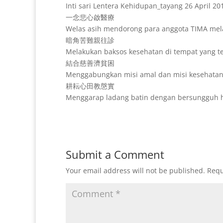
Inti sari Lentera Kehidupan_tayang 26 April 20
一念悲心啟醫療
Welas asih mendorong para anggota TIMA mel
暗角苦難親往診
Melakukan baksos kesehatan di tempat yang te
結合慈善濟貧困
Menggabungkan misi amal dan misi kesehat
耕耘心田教慇實
Menggarap ladang batin dengan bersungguh h
Submit a Comment
Your email address will not be published.
Requ