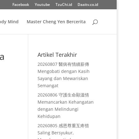
Facebook
Youtube
TzuChi.id
Daaitv.co.id
Body Mind
Master Cheng Yen Bercerita
a
Artikel Terakhir
20260807 醫病有情續薪傳
Mengobati dengan Kasih
Sayang dan Mewariskan
Semangat
20260806 守護生命顯溫情
Memancarkan Kehangatan
dengan Melindungi
Kehidupan
20260805 感恩尊重互疼惜
Saling Bersyukur,