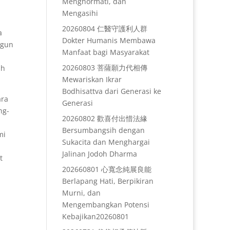
Menghormati, dan
Mengasihi
20260804 仁醫守護利人群
a
Dokter Humanis Membawa
ngun
Manfaat bagi Masyarakat
20260803 菩薩願力代相傳
ih
Mewariskan Ikrar
Bodhisattva dari Generasi ke
ara
Generasi
ng-
20260802 歡喜付出惜法緣
Bersumbangsih dengan
mi
Sukacita dan Menghargai
.
Jalinan Jodoh Dharma
t
202660801 心寬念純展良能
Berlapang Hati, Berpikiran
Murni, dan
Mengembangkan Potensi
Kebajikan20260801