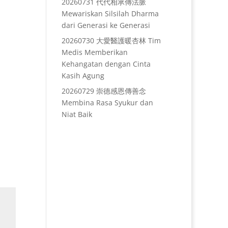
20260731 代代相承傳法脈
Mewariskan Silsilah Dharma
dari Generasi ke Generasi
20260730 大愛醫護暖杏林 Tim
Medis Memberikan
Kehangatan dengan Cinta
Kasih Agung
20260729 崇德感恩傳善念
Membina Rasa Syukur dan
Niat Baik