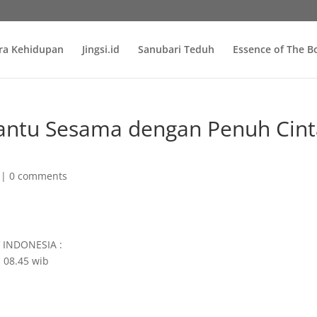
ra Kehidupan
Jingsi.id
Sanubari Teduh
Essence of The 
Sesama dengan Penuh Cint
|
0 comments
V INDONESIA :
; 08.45 wib