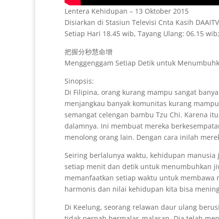
Lentera Kehidupan – 13 Oktober 2015
Disiarkan di Stasiun Televisi Cnta Kasih DAAIT
Setiap Hari 18.45 wib, Tayang Ulang: 06.15 wib
把握分秒慧命增
Menggenggam Setiap Detik untuk Menumbuhka
Sinopsis:
Di Filipina, orang kurang mampu sangat banya
menjangkau banyak komunitas kurang mampu. 
semangat celengan bambu Tzu Chi. Karena itu
dalamnya. Ini membuat mereka berkesempata
menolong orang lain. Dengan cara inilah mere
Seiring berlalunya waktu, kehidupan manusia
setiap menit dan detik untuk menumbuhkan jiw
memanfaatkan setiap waktu untuk membawa ma
harmonis dan nilai kehidupan kita bisa mening
Di Keelung, seorang relawan daur ulang beru
tidak pernah bermalas-malasan. Dia telah m