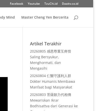
Facebook
Youtube
TzuChi.id
Daaitv.co.id
Body Mind
Master Cheng Yen Bercerita
Artikel Terakhir
20260805 感恩尊重互疼惜
Saling Bersyukur,
Menghormati, dan
Mengasihi
20260804 仁醫守護利人群
Dokter Humanis Membawa
Manfaat bagi Masyarakat
20260803 菩薩願力代相傳
Mewariskan Ikrar
Bodhisattva dari Generasi ke