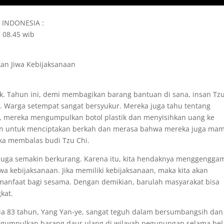
V INDONESIA :
; 08.45 wib
n Jiwa Kebijaksanaan
k. Tahun ini, demi membagikan barang bantuan di sana, insan Tzu
Warga setempat sangat bersyukur. Mereka juga tahu tentang
, mereka mengumpulkan botol plastik dan menyisihkan uang ke
n untuk menciptakan berkah dan merasa bahwa mereka juga ma
ka membalas budi Tzu Chi.
 juga semakin berkurang. Karena itu, kita hendaknya menggengga
a kebijaksanaan. Jika memiliki kebijaksanaan, maka kita akan
nfaat bagi sesama. Dengan demikian, barulah masyarakat bisa
kat.
sia 83 tahun, Yang Yan-ye, sangat teguh dalam bersumbangsih dan
engumpulkan barang daur ulang di wilayah pegunungan selama be