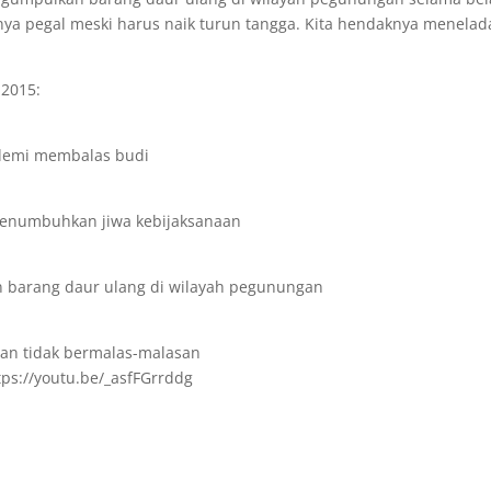
ya pegal meski harus naik turun tangga. Kita hendaknya menelad
 2015:
 demi membalas budi
menumbuhkan jiwa kebijaksanaan
barang daur ulang di wilayah pegunungan
an tidak bermalas-malasan
tps://youtu.be/_asfFGrrddg