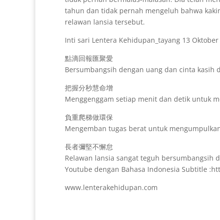
tahun dan tidak pernah mengeluh bahwa kakin
relawan lansia tersebut.
Inti sari Lentera Kehidupan_tayang 13 Oktober
點滴回報匯聚愛
Bersumbangsih dengan uang dan cinta kasih
把握分秒慧命增
Menggenggam setiap menit dan detik untuk 
負重爬梯做環保
Mengemban tugas berat untuk mengumpulkan 
長者彌堅不懈怠
Relawan lansia sangat teguh bersumbangsih d
Youtube dengan Bahasa Indonesia Subtitle :ht
www.lenterakehidupan.com