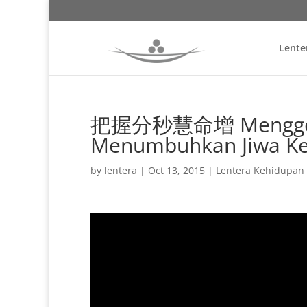
Lente
把握分秒慧命增 Menggengg
Menumbuhkan Jiwa Ke
by
lentera
|
Oct 13, 2015
|
Lentera Kehidupan