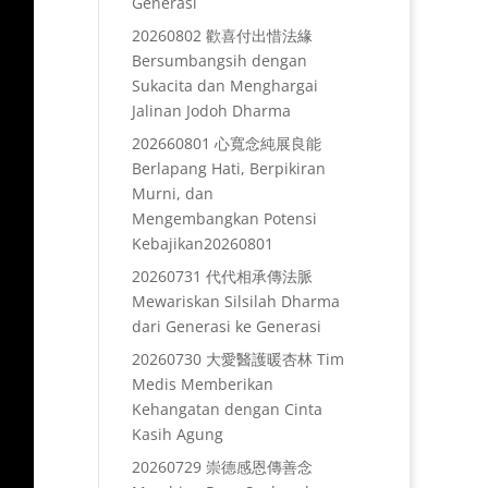
Generasi
20260802 歡喜付出惜法緣
Bersumbangsih dengan
Sukacita dan Menghargai
Jalinan Jodoh Dharma
202660801 心寬念純展良能
Berlapang Hati, Berpikiran
Murni, dan
Mengembangkan Potensi
Kebajikan20260801
20260731 代代相承傳法脈
Mewariskan Silsilah Dharma
dari Generasi ke Generasi
20260730 大愛醫護暖杏林 Tim
Medis Memberikan
Kehangatan dengan Cinta
Kasih Agung
20260729 崇德感恩傳善念