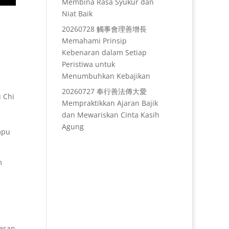
Membina Rasa Syukur dan
Niat Baik
20260728 觸事會理善增長
Memahami Prinsip
Kebenaran dalam Setiap
Peristiwa untuk
Menumbuhkan Kebajikan
20260727 奉行善法傳大愛
 Chi
Mempraktikkan Ajaran Bajik
dan Mewariskan Cinta Kasih
Agung
mpu
m
lasan