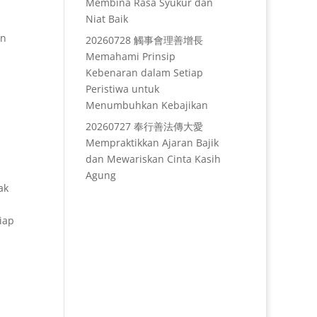
Membina Rasa Syukur dan
Niat Baik
un
20260728 觸事會理善增長
Memahami Prinsip
Kebenaran dalam Setiap
Peristiwa untuk
Menumbuhkan Kebajikan
20260727 奉行善法傳大愛
Mempraktikkan Ajaran Bajik
dan Mewariskan Cinta Kasih
Agung
ak
iap