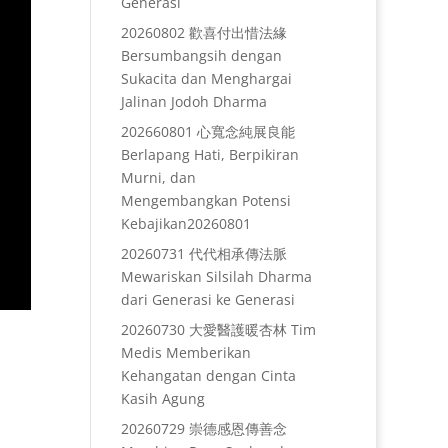
Generasi
20260802 歡喜付出惜法緣
Bersumbangsih dengan
Sukacita dan Menghargai
Jalinan Jodoh Dharma
202660801 心寬念純展良能
Berlapang Hati, Berpikiran
Murni, dan
Mengembangkan Potensi
Kebajikan20260801
20260731 代代相承傳法脈
Mewariskan Silsilah Dharma
dari Generasi ke Generasi
20260730 大愛醫護暖杏林 Tim
Medis Memberikan
Kehangatan dengan Cinta
Kasih Agung
20260729 崇德感恩傳善念