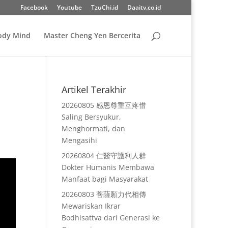
Facebook
Youtube
TzuChi.id
Daaitv.co.id
Body Mind
Master Cheng Yen Bercerita
n
Artikel Terakhir
20260805 感恩尊重互疼惜
Saling Bersyukur,
Menghormati, dan
Mengasihi
20260804 仁醫守護利人群
Dokter Humanis Membawa
Manfaat bagi Masyarakat
20260803 菩薩願力代相傳
Mewariskan Ikrar
Bodhisattva dari Generasi ke