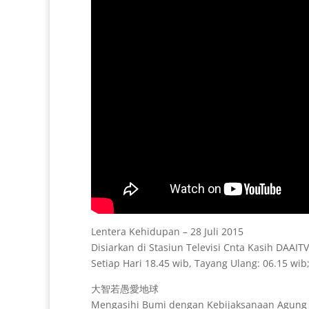
Lentera Kehidupan – 28 Juli 2015
Disiarkan di Stasiun Televisi Cnta Kasih DAAIT
Setiap Hari 18.45 wib, Tayang Ulang: 06.15 wib
大智若愚愛地球
Mengasihi Bumi dengan Kebijaksanaan Agung