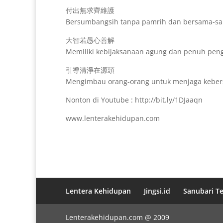
付出無求齊維護
Bersumbangsih tanpa pamrih dan bersama-s
大智若愚心善解
Memiliki kebijaksanaan agung dan penuh peng
引導清淨在源頭
Mengimbau orang-orang untuk menjaga keber
Nonton di Youtube : http://bit.ly/1DJaaqn
www.lenterakehidupan.com
Lentera Kehidupan
Jingsi.id
Sanubari T
Lenterakehidupan.com @ 2009