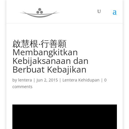
啟慧根‧行善願
Membangkitkan
Kebijaksanaan dan
Berbuat Kebajikan
by
lentera
|
Jun 2, 2015
|
Lentera Kehidupan
|
0
comments