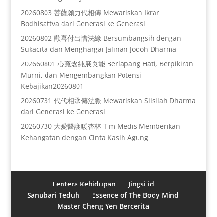
20260803 菩薩願力代相傳 Mewariskan Ikrar
Bodhisattva dari Generasi ke Generasi
20260802 歡喜付出惜法緣 Bersumbangsih dengan
Sukacita dan Menghargai Jalinan Jodoh Dharma
202660801 心寬念純展良能 Berlapang Hati, Berpikiran
Murni, dan Mengembangkan Potensi
Kebajikan20260801
20260731 代代相承傳法脈 Mewariskan Silsilah Dharma
dari Generasi ke Generasi
20260730 大愛醫護暖杏林 Tim Medis Memberikan
Kehangatan dengan Cinta Kasih Agung
Lentera Kehidupan
Jingsi.id
Sanubari Teduh
Essence of The Body Mind
Master Cheng Yen Bercerita