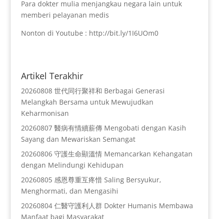
Para dokter mulia menjangkau negara lain untuk
memberi pelayanan medis
Nonton di Youtube : http://bit.ly/1I6UOm0
Artikel Terakhir
20260808 世代同行聚祥和 Berbagai Generasi
Melangkah Bersama untuk Mewujudkan
Keharmonisan
20260807 醫病有情續薪傳 Mengobati dengan Kasih
Sayang dan Mewariskan Semangat
20260806 守護生命顯溫情 Memancarkan Kehangatan
dengan Melindungi Kehidupan
20260805 感恩尊重互疼惜 Saling Bersyukur,
Menghormati, dan Mengasihi
20260804 仁醫守護利人群 Dokter Humanis Membawa
Manfaat bagi Masyarakat