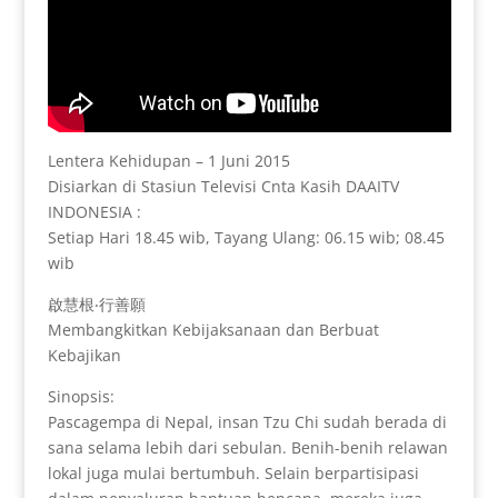
Lentera Kehidupan – 1 Juni 2015
Disiarkan di Stasiun Televisi Cnta Kasih DAAITV
INDONESIA :
Setiap Hari 18.45 wib, Tayang Ulang: 06.15 wib; 08.45
wib
啟慧根‧行善願
Membangkitkan Kebijaksanaan dan Berbuat
Kebajikan
Sinopsis:
Pascagempa di Nepal, insan Tzu Chi sudah berada di
sana selama lebih dari sebulan. Benih-benih relawan
lokal juga mulai bertumbuh. Selain berpartisipasi