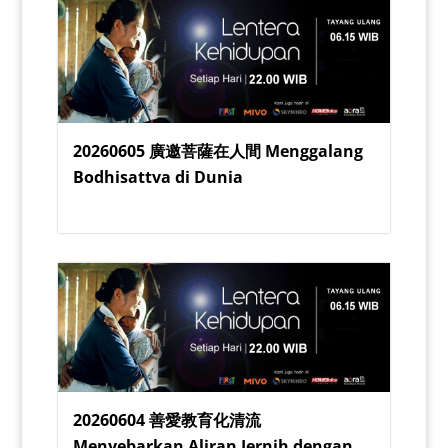
20260605 廣邀菩薩在人間 Menggalang
Bodhisattva di Dunia
20260604 善愛教育化清流
Menyebarkan Aliran Jernih dengan