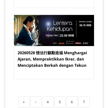
20260528 惜法行願勤造福 Menghargai
Ajaran, Mempraktikkan Ikrar, dan
Menciptakan Berkah dengan Tekun
«
‹
4
5
6
7