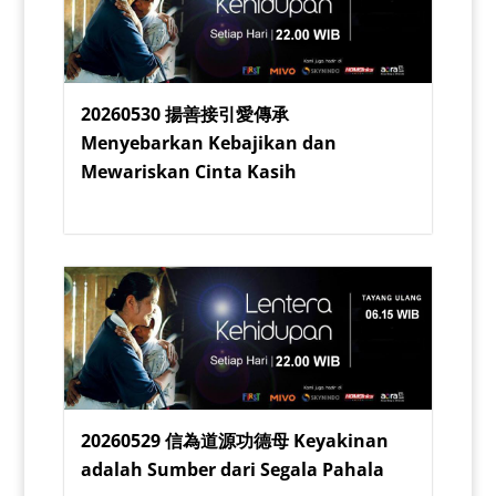
20260530 揚善接引愛傳承
Menyebarkan Kebajikan dan
Mewariskan Cinta Kasih
20260529 信為道源功德母 Keyakinan
adalah Sumber dari Segala Pahala