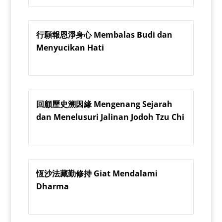
行願報恩淨身心 Membalas Budi dan
Menyucikan Hati
回顧歷史溯因緣 Mengenang Sejarah
dan Menelusuri Jalinan Jodoh Tzu Chi
恆沙法藏勤修持 Giat Mendalami
Dharma