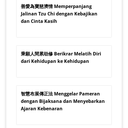
善愛為寶慈濟情 Memperpanjang
Jalinan Tzu Chi dengan Kebajikan
dan Cinta Kasih
乘願人間累劫修 Berikrar Melatih Diri
dari Kehidupan ke Kehidupan
智慧布展傳正法 Menggelar Pameran
dengan Bijaksana dan Menyebarkan
Ajaran Kebenaran