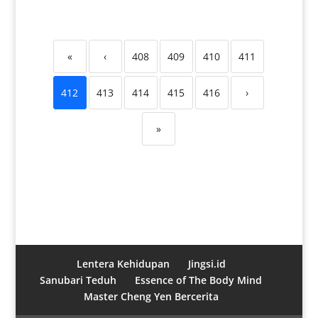
«
‹
408
409
410
411
412
413
414
415
416
›
»
Lentera Kehidupan
Jingsi.id
Sanubari Teduh
Essence of The Body Mind
Master Cheng Yen Bercerita