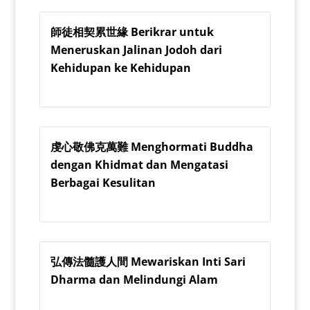
師徒相契累世緣 Berikrar untuk
Meneruskan Jalinan Jodoh dari
Kehidupan ke Kehidupan
虔心敬佛克萬難 Menghormati Buddha
dengan Khidmat dan Mengatasi
Berbagai Kesulitan
弘傳法髓護人間 Mewariskan Inti Sari
Dharma dan Melindungi Alam