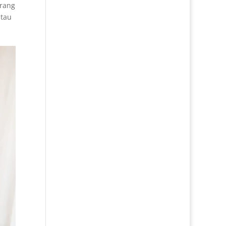
orang
atau