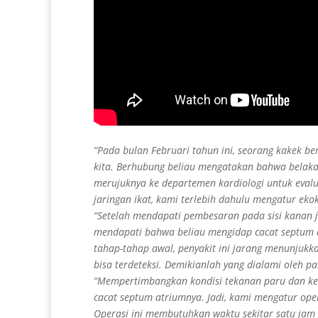
“Pada bulan Februari tahun ini, seorang kakek be
kita. Berhubung beliau mengatakan bahwa belaka
merujuknya ke departemen kardiologi untuk evalua
jaringan ikat, kami terlebih dahulu mengatur eko
“Setelah mendapati pembesaran pada sisi kanan 
mendapati bahwa beliau mengidap cacat septum a
tahap-tahap awal, penyakit ini jarang menunjukka
bisa terdeteksi. Demikianlah yang dialami oleh pas
“Mempertimbangkan kondisi tekanan paru dan ke
cacat septum atriumnya. Jadi, kami mengatur ope
Operasi ini membutuhkan waktu sekitar satu jam