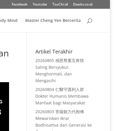
Facebook
Youtube
TzuChi.id
Daaitv.co.id
Body Mind
Master Cheng Yen Bercerita
an
Artikel Terakhir
20260805 感恩尊重互疼惜
Saling Bersyukur,
Menghormati, dan
Mengasihi
20260804 仁醫守護利人群
Dokter Humanis Membawa
Manfaat bagi Masyarakat
20260803 菩薩願力代相傳
Mewariskan Ikrar
Bodhisattva dari Generasi ke