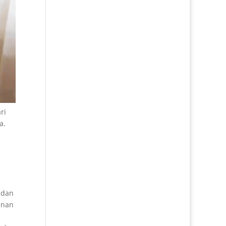
ri
a.
 dan
anan