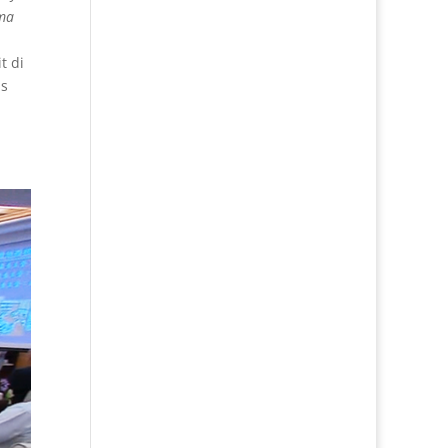
ama
t di
is