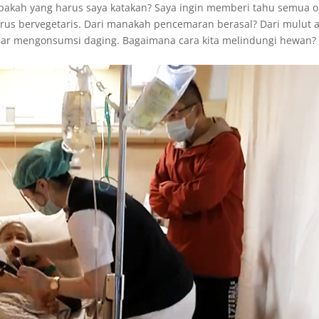
Apakah yang harus saya katakan? Saya ingin memberi tahu semua 
rus bervegetaris. Dari manakah pencemaran berasal? Dari mulut 
ar mengonsumsi daging. Bagaimana cara kita melindungi hewan?