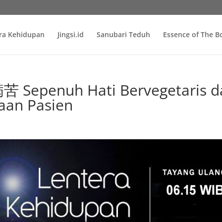
ra Kehidupan
Jingsi.id
Sanubari Teduh
Essence of The 
epenuh Hati Bervegetaris d
aan Pasien