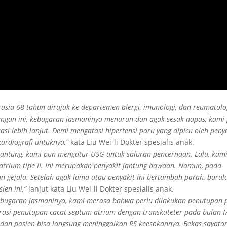
rusia 68 tahun dirujuk ke departemen alergi, imunologi, dan reumatolo
ngan ini, kebugaran jasmaninya menurun dan agak sesak napas, kami
si lebih lanjut. Demi mengatasi hipertensi paru yang dipicu oleh peny
kardiografi untuknya,”
kata Liu Wei-li Dokter spesialis anak.
jantung, kami pun mengatur USG untuk saluran pencernaan. Lalu, kam
trium tipe II. Ini merupakan penyakit jantung bawaan. Namun, pada
n gejala. Setelah agak lama atau penyakit ini bertambah parah, barul
ien ini,”
lanjut kata Liu Wei-li Dokter spesialis anak.
bugaran jasmaninya, kami merasa bahwa perlu dilakukan penutupan 
rasi penutupan cacat septum atrium dengan transkateter pada bulan M
 dan pasien bisa langsung meninggalkan RS keesokannya. Bekas sayata