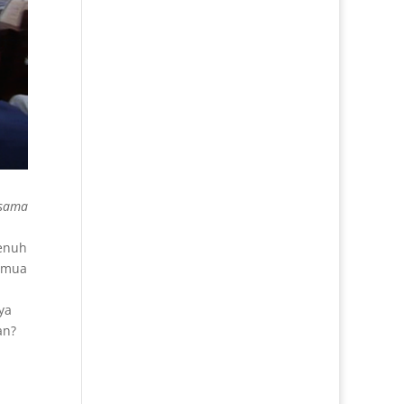
 sama
penuh
semua
ya
an?