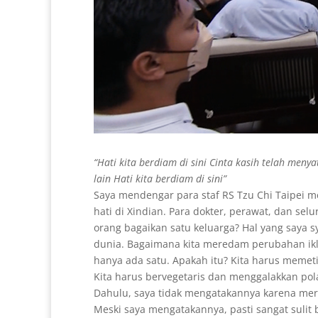
“Hati kita berdiam di sini Cinta kasih telah meny
lain Hati kita berdiam di sini”
Saya mendengar para staf RS Tzu Chi Taipei 
hati di Xindian. Para dokter, perawat, dan s
orang bagaikan satu keluarga? Hal yang saya sy
dunia. Bagaimana kita meredam perubahan ikl
hanya ada satu. Apakah itu? Kita harus memeti
Kita harus bervegetaris dan menggalakkan pol
Dahulu, saya tidak mengatakannya karena me
Meski saya mengatakannya, pasti sangat sulit