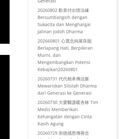
Generasi
20260802 歡喜付出惜法緣
Bersumbangsih dengan
Sukacita dan Menghargai
Jalinan Jodoh Dharma
202660801 心寬念純展良能
Berlapang Hati, Berpikiran
Murni, dan
Mengembangkan Potensi
Kebajikan20260801
20260731 代代相承傳法脈
Mewariskan Silsilah Dharma
dari Generasi ke Generasi
20260730 大愛醫護暖杏林 Tim
Medis Memberikan
Kehangatan dengan Cinta
Kasih Agung
20260729 崇德感恩傳善念