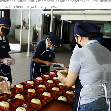
s menebang hutan untuk memperluas lahan peternakan. Jadi, hewa
itu, kita hendaknya bervegetaris.