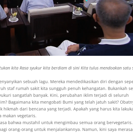
atukan kita Rasa syukur kita berdiam di sini Kita tulus mendoakan satu
menyanyikan sebuah lagu. Mereka mendedikasikan diri dengan se
eluruh staf rumah sakit kita sungguh penuh kehangatan. Bukankah 
ukuri sangatlah banyak. Kini, perubahan iklim terjadi di seluruh
im? Bagaimana kita mengobati Bumi yang telah jatuh sakit? Obatn
k hikmah dari bencana yang terjadi. Apakah yang harus kita lakuk
a makan vegetaris.
rasa bahwa mustahil untuk mengimbau semua orang bervegetaris.
 bagi orang-orang untuk menjalankannya. Namun, kini saya merasa