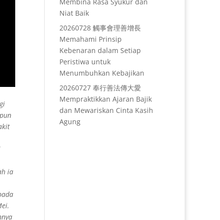
Membina Rasa Syukur dan
Niat Baik
20260728 觸事會理善增長
Memahami Prinsip
Kebenaran dalam Setiap
Peristiwa untuk
Menumbuhkan Kebajikan
20260727 奉行善法傳大愛
Mempraktikkan Ajaran Bajik
gi
dan Mewariskan Cinta Kasih
 pun
Agung
akit
i
ah ia
pada
ei.
nnya