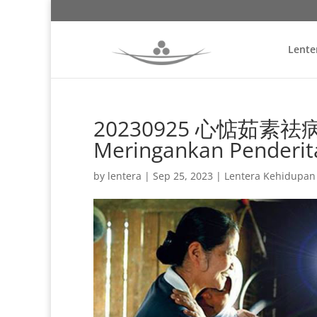
Lente
20230925 心惦茹素祛病苦 S
Meringankan Penderit
by
lentera
|
Sep 25, 2023
|
Lentera Kehidupan