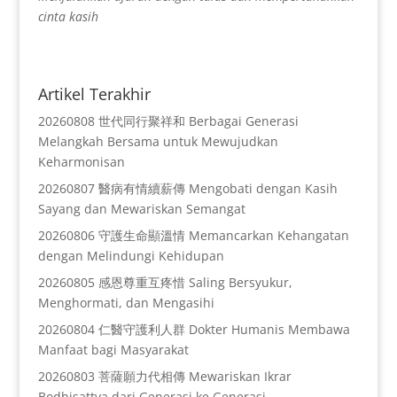
cinta kasih
Artikel Terakhir
20260808 世代同行聚祥和 Berbagai Generasi
Melangkah Bersama untuk Mewujudkan
Keharmonisan
20260807 醫病有情續薪傳 Mengobati dengan Kasih
Sayang dan Mewariskan Semangat
20260806 守護生命顯溫情 Memancarkan Kehangatan
dengan Melindungi Kehidupan
20260805 感恩尊重互疼惜 Saling Bersyukur,
Menghormati, dan Mengasihi
20260804 仁醫守護利人群 Dokter Humanis Membawa
Manfaat bagi Masyarakat
20260803 菩薩願力代相傳 Mewariskan Ikrar
Bodhisattva dari Generasi ke Generasi