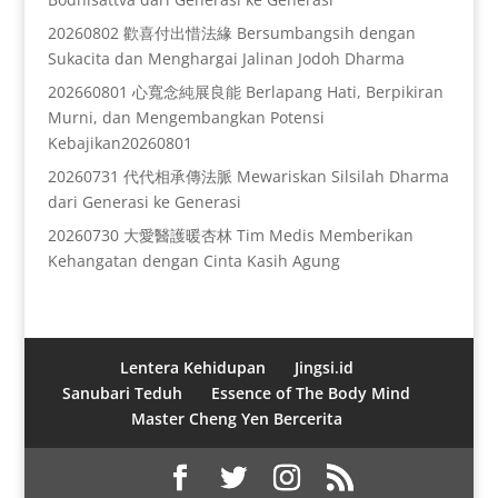
20260802 歡喜付出惜法緣 Bersumbangsih dengan
Sukacita dan Menghargai Jalinan Jodoh Dharma
202660801 心寬念純展良能 Berlapang Hati, Berpikiran
Murni, dan Mengembangkan Potensi
Kebajikan20260801
20260731 代代相承傳法脈 Mewariskan Silsilah Dharma
dari Generasi ke Generasi
20260730 大愛醫護暖杏林 Tim Medis Memberikan
Kehangatan dengan Cinta Kasih Agung
Lentera Kehidupan
Jingsi.id
Sanubari Teduh
Essence of The Body Mind
Master Cheng Yen Bercerita