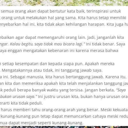
, semua orang akan dapat bertutur kata baik, terinspirasi untuk
 orang untuk melakukan hal yang sama. Kita harus tetap memiliki
nyebarkan hal ini, kita tidak akan kehilangan harapan. Kita juga h
baikan agar dapat memengaruhi orang lain. Jadi, janganlah kita
gar. Kalau begitu, saya tidak mau bicara lagi.”
Ini tidak benar. Saya
, saya enggan mengatakan kebenaran ini karena merasa bahwa
m setiap kesempatan dan kepada siapa pun. Apakah mereka
. Mengatakannya atau tidak, ini tanggung jawab saya.
 ini. Sebagai manusia, kita harus bertanggung jawab. Karena itu,
an kita dan memeriksa apakah kita telah menjalankan tanggung ja
ak peduli berapa banyak waktu yang tersisa. Jangan berkata,
“Saya
 bukan urusan saya.”
Ini justru urusan kita, bukan hanya urusan or
arti kita tidak peduli.
a harus memberi tahu orang-orang arah yang benar. Meski kekuat
api kunang-kunang pun tetap dapat memancarkan cahaya meski red
 semua dapat menjadi seperti kunang-kunang.