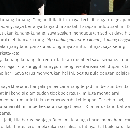
unang-kunang. Dengan titik-titik cahaya kecil di tengah kegelapan
adang, saya bertanya-tanya di manakah harapan hidup saat ini. D
at akan kunang-kunang, saya seakan mendapatkan sedikit daya hi
ami oleh banyak orang.
“Apa hubungan antara kunang-kunang denga
h yang tahu panas atau dinginnya air itu. Intinya, saya sering
kata-kata.
a kunang-kunang itu redup, ia tetap memberi saya semangat dan
tkan agar kita sungguh-sungguh menginventarisasi kehidupan kita.
ap hari. Saya terus menyerukan hal ini, begitu pula dengan pelaja
saya khawatir. Banyaknya bencana yang terjadi ini bersumber dar
t ini kondisi alam sudah tidak selaras. Iklim juga mengalami
an empat unsur ini telah memengaruhi kehidupan. Terlebih lagi,
ubahan iklim ini berkekuatan sangat besar. Kita harus tahu bahwa
rsama.
i. Jadi, kita harus menjaga Bumi ini. Kita juga harus memahami ca
kita harus terus melakukan sosialisasi. Intinya, hal baik harus ki