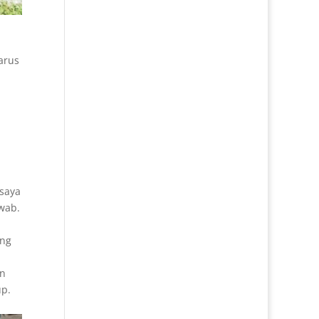
arus
 saya
wab.
ang
an
up.