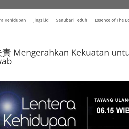
ra Kehidupan
Jingsi.id
Sanubari Teduh
Essence of The 
Mengerahkan Kekuatan unt
wab