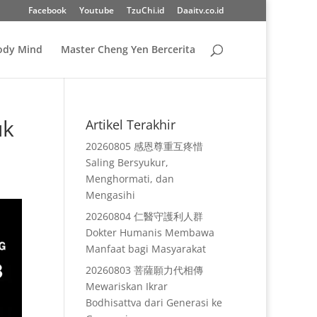
Facebook
Youtube
TzuChi.id
Daaitv.co.id
Body Mind
Master Cheng Yen Bercerita
uk
Artikel Terakhir
20260805 感恩尊重互疼惜
Saling Bersyukur,
Menghormati, dan
Mengasihi
20260804 仁醫守護利人群
Dokter Humanis Membawa
Manfaat bagi Masyarakat
20260803 菩薩願力代相傳
Mewariskan Ikrar
Bodhisattva dari Generasi ke