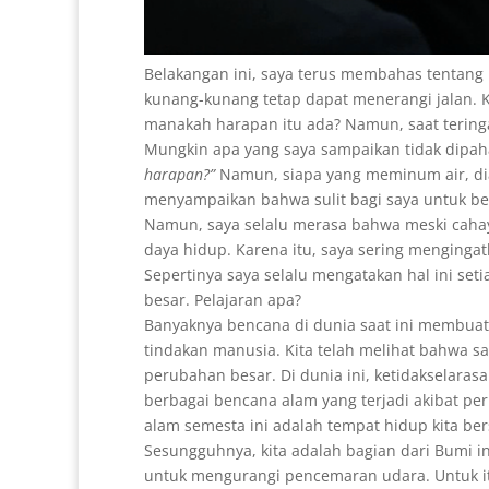
Belakangan ini, saya terus membahas tentang k
kunang-kunang tetap dapat menerangi jalan. K
manakah harapan itu ada? Namun, saat tering
Mungkin apa yang saya sampaikan tidak dipah
harapan?”
Namun, siapa yang meminum air, diala
menyampaikan bahwa sulit bagi saya untuk ber
Namun, saya selalu merasa bahwa meski cahay
daya hidup. Karena itu, saya sering menginga
Sepertinya saya selalu mengatakan hal ini seti
besar. Pelajaran apa?
Banyaknya bencana di dunia saat ini membuat 
tindakan manusia. Kita telah melihat bahwa saa
perubahan besar. Di dunia ini, ketidakselaras
berbagai bencana alam yang terjadi akibat per
alam semesta ini adalah tempat hidup kita be
Sesungguhnya, kita adalah bagian dari Bumi in
untuk mengurangi pencemaran udara. Untuk itu, 