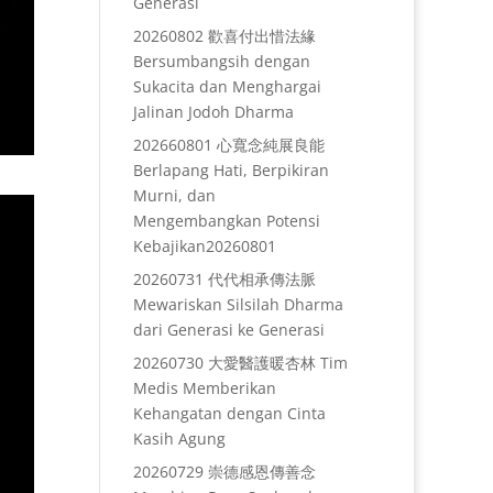
Generasi
20260802 歡喜付出惜法緣
Bersumbangsih dengan
Sukacita dan Menghargai
Jalinan Jodoh Dharma
202660801 心寬念純展良能
Berlapang Hati, Berpikiran
Murni, dan
Mengembangkan Potensi
Kebajikan20260801
20260731 代代相承傳法脈
Mewariskan Silsilah Dharma
dari Generasi ke Generasi
20260730 大愛醫護暖杏林 Tim
Medis Memberikan
Kehangatan dengan Cinta
Kasih Agung
20260729 崇德感恩傳善念