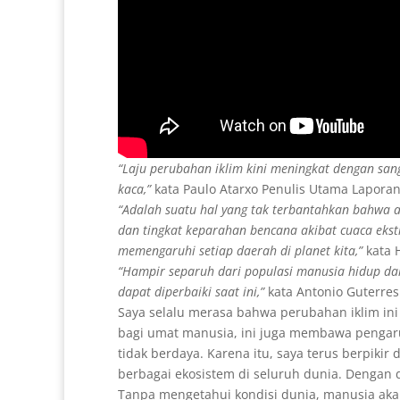
“Laju perubahan iklim kini meningkat dengan san
kaca,”
kata Paulo Atarxo Penulis Utama Laporan
“Adalah suatu hal yang tak terbantahkan bahwa 
dan tingkat keparahan bencana akibat cuaca eks
memengaruhi setiap daerah di planet kita,”
kata 
“Hampir separuh dari populasi manusia hidup da
dapat diperbaiki saat ini,”
kata Antonio Guterres
Saya selalu merasa bahwa perubahan iklim i
bagi umat manusia, ini juga membawa pengaru
tidak berdaya. Karena itu, saya terus berpiki
berbagai ekosistem di seluruh dunia. Dengan d
Tanpa mengetahui kondisi dunia, manusia akan