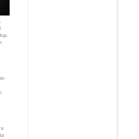
,
i
dup.
n
ran
i
ra
ta