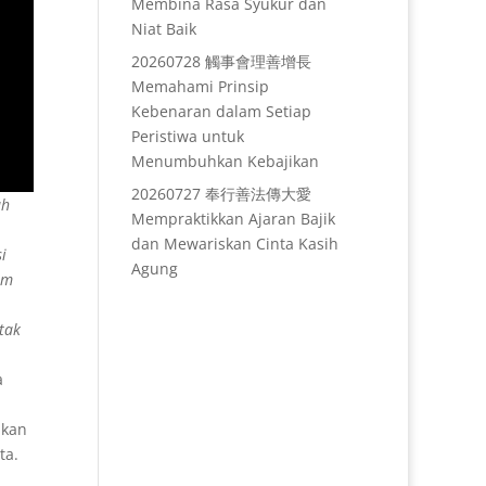
Membina Rasa Syukur dan
Niat Baik
20260728 觸事會理善增長
Memahami Prinsip
Kebenaran dalam Setiap
Peristiwa untuk
Menumbuhkan Kebajikan
20260727 奉行善法傳大愛
ah
Mempraktikkan Ajaran Bajik
dan Mewariskan Cinta Kasih
i
Agung
im
tak
a
ikan
ta.