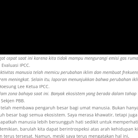
gat cepat saat ini karena kita tidak mampu mengurangi emisi gas rum
 Evaluasi IPCC.
aktivitas manusia telah memicu perubahan iklim dan membuat frekuens
trem meningkat. Selain itu, laporan menunjukkan bahwa perubahan ikl
Hoesung Lee Ketua IPCC.
lam zona bahaya saat ini. Banyak ekosistem yang berada dalam tahap 
 Sekjen PBB.
ni telah membawa pengaruh besar bagi umat manusia. Bukan hany
h besar bagi semua ekosistem. Saya merasa khawatir, tetapi juga
r dapatkah manusia lebih bersungguh hati sedikit untuk memperhat
emikian, barulah kita dapat berintrospeksi atas arah kehidupan ki
 terus tersesat. Namun, meski saya terus mengatakan hal ini,