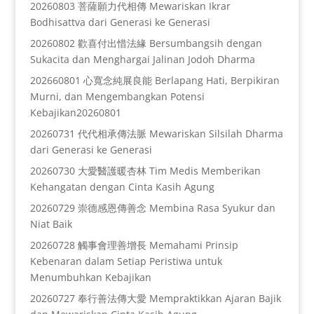
20260803 菩薩願力代相傳 Mewariskan Ikrar
Bodhisattva dari Generasi ke Generasi
20260802 歡喜付出惜法緣 Bersumbangsih dengan
Sukacita dan Menghargai Jalinan Jodoh Dharma
202660801 心寬念純展良能 Berlapang Hati, Berpikiran
Murni, dan Mengembangkan Potensi
Kebajikan20260801
20260731 代代相承傳法脈 Mewariskan Silsilah Dharma
dari Generasi ke Generasi
20260730 大愛醫護暖杏林 Tim Medis Memberikan
Kehangatan dengan Cinta Kasih Agung
20260729 崇德感恩傳善念 Membina Rasa Syukur dan
Niat Baik
20260728 觸事會理善增長 Memahami Prinsip
Kebenaran dalam Setiap Peristiwa untuk
Menumbuhkan Kebajikan
20260727 奉行善法傳大愛 Mempraktikkan Ajaran Bajik