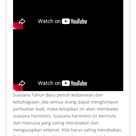
Suasana Tahun Baru penuh kedamaian dan
kebahagiaan. Jika semua orang dapat menghimpun
perbuatan baik, maka kebajikan ini akan membawa
suasana harmonis. Suasana harmonis ini bermula
dari manusia yang saling mendoakan dan
mengucapkan selamat. Kita harus saling mendoakan.