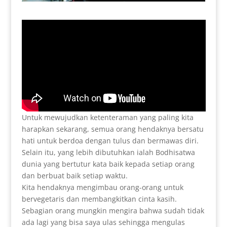
Untuk mewujudkan ketenteraman yang paling kita
harapkan sekarang, semua orang hendaknya bersatu
hati untuk berdoa dengan tulus dan bermawas diri.
Selain itu, yang lebih dibutuhkan ialah Bodhisatwa
dunia yang bertutur kata baik kepada setiap orang
dan berbuat baik setiap waktu.
Kita hendaknya mengimbau orang-orang untuk
bervegetaris dan membangkitkan cinta kasih.
Sebagian orang mungkin mengira bahwa sudah tidak
ada lagi yang bisa saya ulas sehingga mengulas